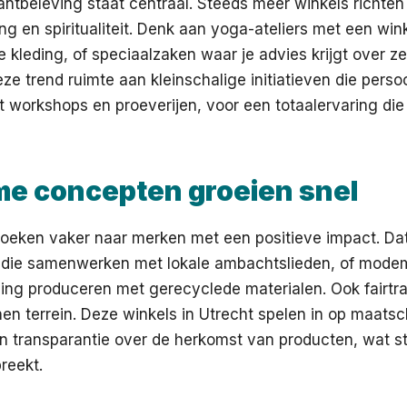
antbeleving staat centraal. Steeds meer winkels richten
ng en spiritualiteit. Denk aan yoga-ateliers met een wi
e kleding, of speciaalzaken waar je advies krijgt over ze
ze trend ruimte aan kleinschalige initiatieven die perso
workshops en proeverijen, voor een totaalervaring die j
e concepten groeien snel
eken vaker naar merken met een positieve impact. Dat z
 die samenwerken met lokale ambachtslieden, of modem
ding produceren met gerecyclede materialen. Ook fairtra
en terrein. Deze winkels in Utrecht spelen in op maatsc
en transparantie over de herkomst van producten, wat 
reekt.