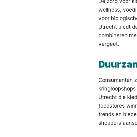
De zorg voor kl
wellness, voedi
voor biologisch
Utrecht biedt de
combineren met 
vergeet.
Duurzam
Consumenten zo
kringloopshops
Utrecht die kle
foodstores winn
trends en bied
shoppers aansp