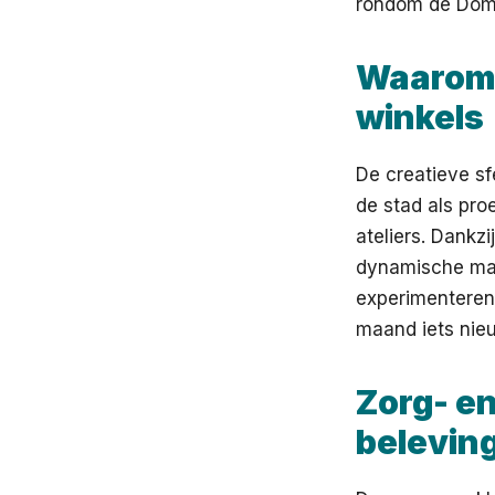
rondom de Dom
Waarom 
winkels
De creatieve sf
de stad als pro
ateliers. Dankz
dynamische mar
experimenteren 
maand iets nieu
Zorg- en
belevin