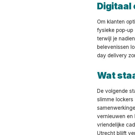
Digitaal
Om klanten opti
fysieke pop-up 
terwijl je nadi
belevenissen l
day delivery z
Wat sta
De volgende sta
slimme lockers
samenwerkingen
vernieuwen en 
vriendelijke c
Utrecht blijft v