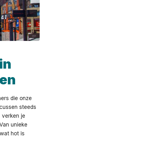
in
ken
mers die onze
ocussen steeds
 verken je
 Van unieke
wat hot is