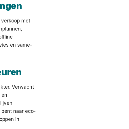
ingen
e verkoop met
inplannen,
ffline
dvies en same-
euren
akter. Verwacht
 en
lijven
 bent naar eco-
oppen in