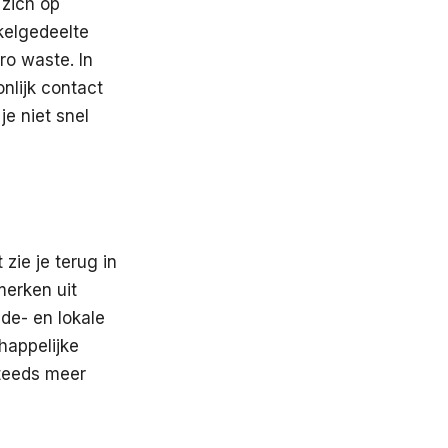
 zich op
nkelgedeelte
ro waste. In
onlijk contact
e niet snel
ie je terug in
erken uit
de- en lokale
happelijke
steeds meer