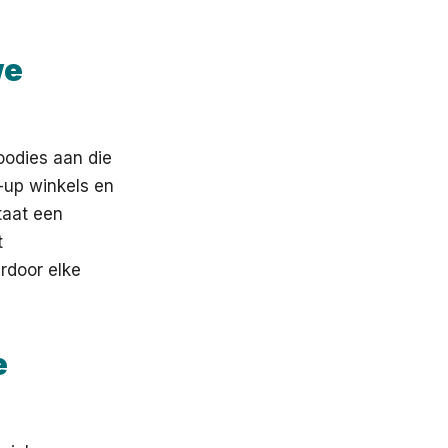
we
oodies aan die
-up winkels en
taat een
t
rdoor elke
e