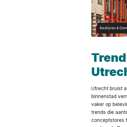
Bedrijven & Die
Trend
Utrec
Utrecht bruist 
binnenstad ver
vaker op belevi
trends die aant
conceptstores t