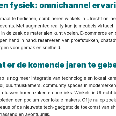
 en fysiek: omnichannel ervar
maal te bedienen, combineren winkels in Utrecht onlin
events. Met augmented reality kun je meubels virtueel 
en in de zaak de materialen kunt voelen. E-commerce en o
open hand in hand: reserveren van proefstukken, chata
orgen voor gemak en snelheid.
at er de komende jaren te geb
p is nog meer integratie van technologie en lokaal kar
 bij buurthuiskamers, community spaces in modemerken
 tussen horecazaken en boetieks. Winkels in Utrecht b
bieden een podium voor lokale makers. Of je nu op zoek
adeaus of de nieuwste tech-gadgets: de toekomst van sh
errassend en avontuurlijk.