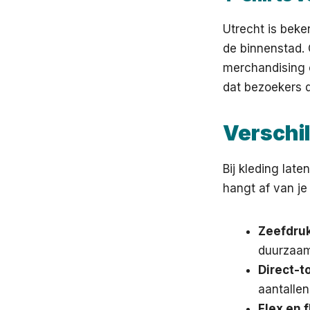
Utrecht is bek
de binnenstad. 
merchandising o
dat bezoekers d
Verschi
Bij kleding lat
hangt af van je
Zeefdruk
duurzaam
Direct-t
aantallen
Flex en f