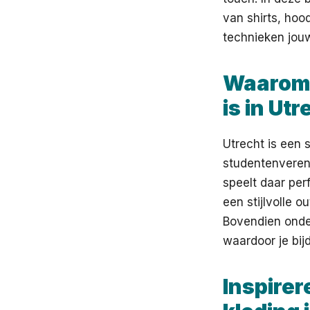
van shirts, hoo
technieken jou
Waarom 
is in Utr
Utrecht is een 
studentenvereni
speelt daar per
een stijlvolle 
Bovendien onder
waardoor je bij
Inspire