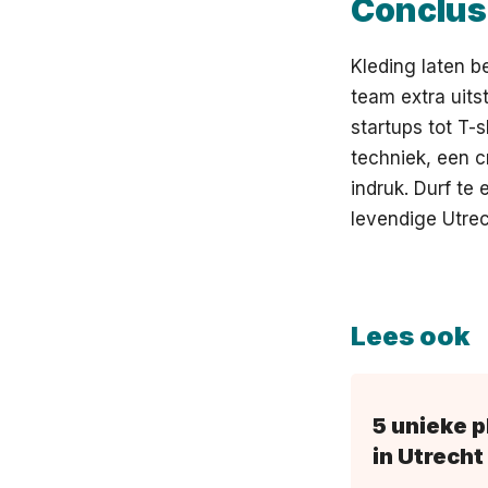
Conclus
Kleding laten b
team extra uits
startups tot T-s
techniek, een 
indruk. Durf te
levendige Utrec
Lees ook
5 unieke p
in Utrecht