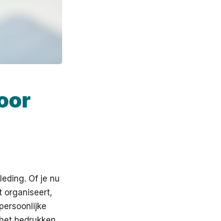
oor
leding. Of je nu
t organiseert,
persoonlijke
 het bedrukken