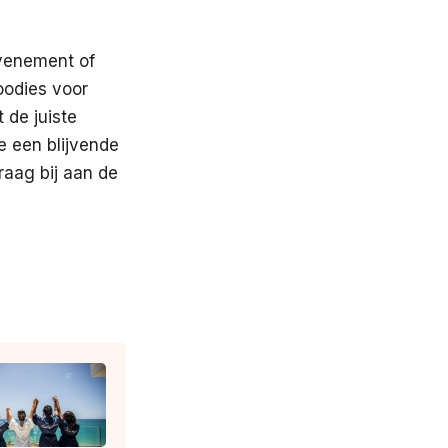
evenement of
oodies voor
 de juiste
e een blijvende
raag bij aan de