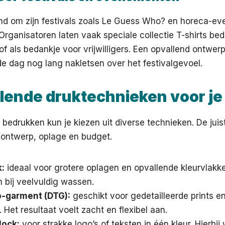
end om zijn festivals zoals Le Guess Who? en horeca-e
Organisatoren laten vaak speciale collectie T-shirts be
f als bedankje voor vrijwilligers. Een opvallend ontwerp
e dag nog lang nakletsen over het festivalgevoel.
llende druktechnieken voor je
en bedrukken kun je kiezen uit diverse technieken. De ju
 ontwerp, oplage en budget.
:
ideaal voor grotere oplagen en opvallende kleurvlakk
 bij veelvuldig wassen.
o-garment (DTG):
geschikt voor gedetailleerde prints en
. Het resultaat voelt zacht en flexibel aan.
lock:
voor strakke logo’s of teksten in één kleur. Hierbij