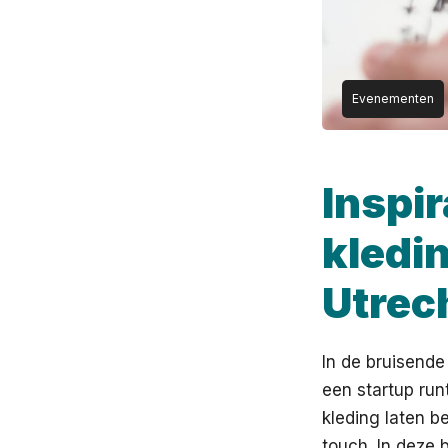
Evenementen
Inspi
kledi
Utrec
In de bruisende
een startup run
kleding laten be
touch. In deze 