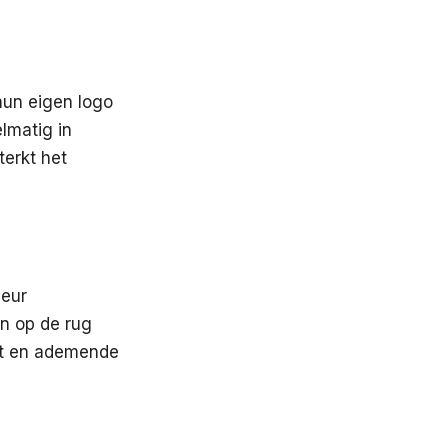
hun eigen logo
lmatig in
terkt het
leur
n op de rug
out en ademende