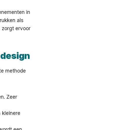
venementen in
drukken als
 zorgt ervoor
 design
iste methode
en. Zeer
 kleinere
 wordt een