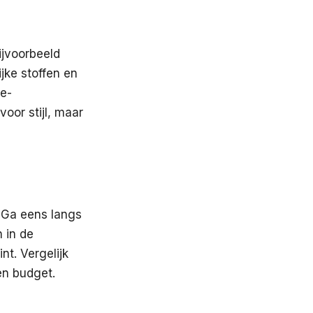
ijvoorbeeld
jke stoffen en
de-
voor stijl, maar
. Ga eens langs
 in de
nt. Vergelijk
en budget.