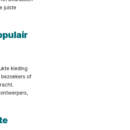
 juiste
opulair
ukte kleding
r bezoekers of
racht.
 ontwerpers,
te