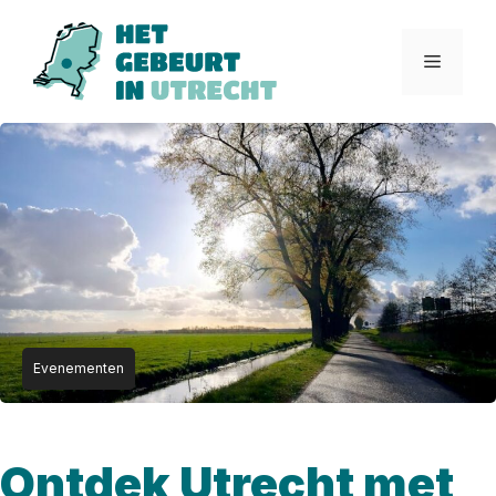
Ga
naar
Menu
de
inhoud
Evenementen
Ontdek Utrecht met