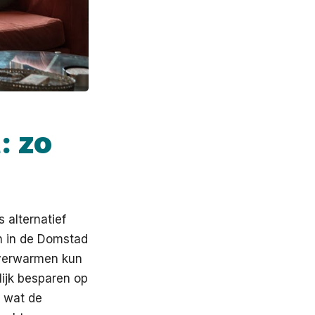
: zo
 alternatief
n in de Domstad
 verwarmen kun
lijk besparen op
, wat de