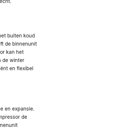
echt.
het buiten koud
eft de binnenunit
or kan het
 de winter
ënt en flexibel
e en expansie.
ompressor de
nnenunit