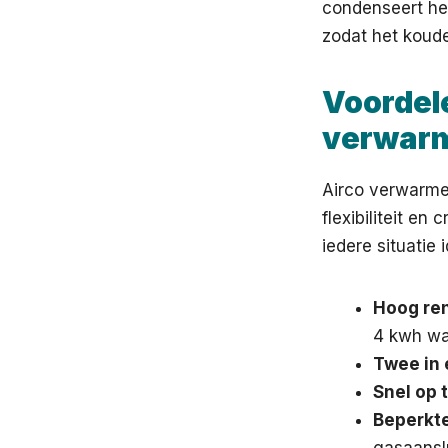
condenseert het
zodat het koud
Voordele
verwar
Airco verwarmen
flexibiliteit en
iedere situatie 
Hoog re
4 kwh wa
Twee in 
Snel op 
Beperkte