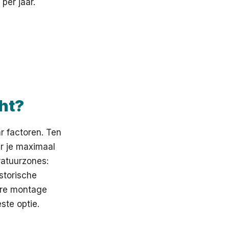
per jaar.
cht?
r factoren. Ten
er je maximaal
ratuurzones:
storische
ere montage
ste optie.