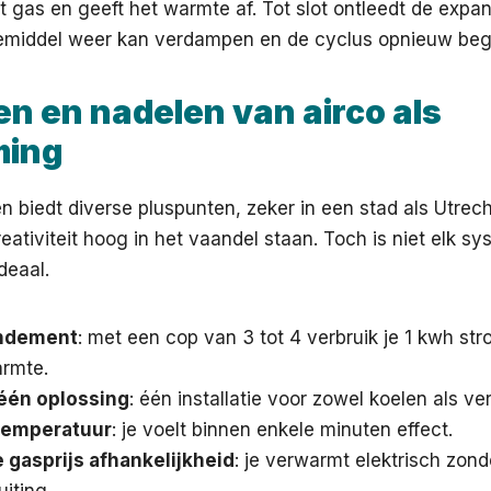
 gas en geeft het warmte af. Tot slot ontleedt de expan
emiddel weer kan verdampen en de cyclus opnieuw begi
n en nadelen van airco als
ming
 biedt diverse pluspunten, zeker in een stad als Utrec
 creativiteit hoog in het vaandel staan. Toch is niet elk s
ideaal.
ndement
: met een cop van 3 tot 4 verbruik je 1 kwh str
rmte.
één oplossing
: één installatie voor zowel koelen als v
temperatuur
: je voelt binnen enkele minuten effect.
 gasprijs afhankelijkheid
: je verwarmt elektrisch zond