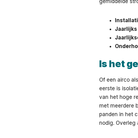
gemiddelde stro
Installat
Jaarlijks
Jaarlijk
Onderh
Is het g
Of een airco al
eerste is isola
van het hoge r
met meerdere bi
panden in het 
nodig. Overleg a