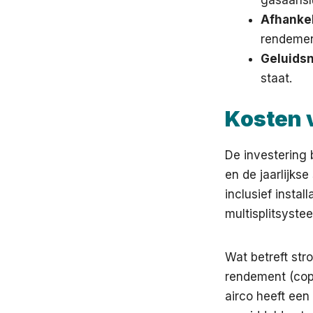
gasaanslu
Afhankel
rendemen
Geluids
staat.
Kosten v
De investering 
en de jaarlijkse
inclusief insta
multisplitsyste
Wat betreft str
rendement (cop)
airco heeft een