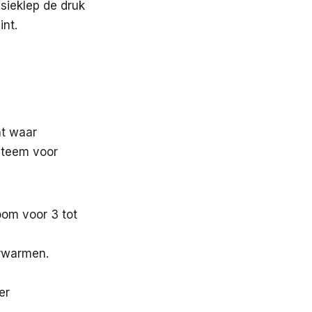
sieklep de druk
nt.
ht waar
ysteem voor
oom voor 3 tot
erwarmen.
er