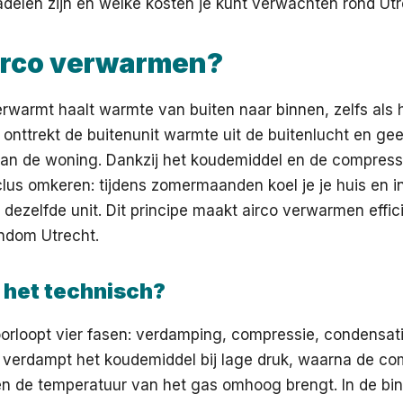
delen zijn en welke kosten je kunt verwachten rond Utr
airco verwarmen?
erwarmt haalt warmte van buiten naar binnen, zelfs als 
es onttrekt de buitenunit warmte uit de buitenlucht en ge
aan de woning. Dankzij het koudemiddel en de compress
us omkeren: tijdens zomermaanden koel je je huis en in
dezelfde unit. Dit principe maakt airco verwarmen effici
ondom Utrecht.
 het technisch?
orloopt vier fasen: verdamping, compressie, condensati
t verdampt het koudemiddel bij lage druk, waarna de c
en de temperatuur van het gas omhoog brengt. In de bi