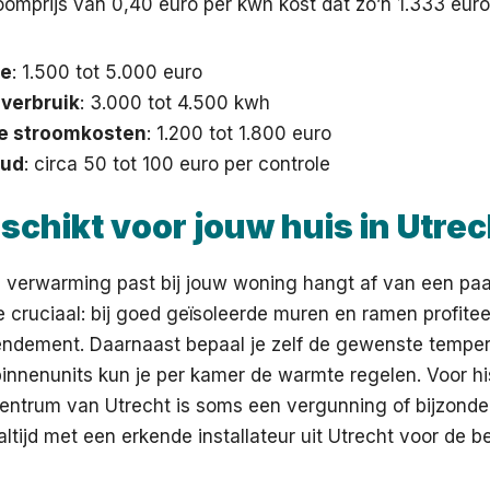
omprijs van 0,40 euro per kwh kost dat zo’n 1.333 euro 
ie
: 1.500 tot 5.000 euro
 verbruik
: 3.000 tot 4.500 kwh
se stroomkosten
: 1.200 tot 1.800 euro
oud
: circa 50 tot 100 euro per controle
eschikt voor jouw huis in Utre
s verwarming past bij jouw woning hangt af van een paa
tie cruciaal: bij goed geïsoleerde muren en ramen profite
endement. Daarnaast bepaal je zelf de gewenste tempe
nnenunits kun je per kamer de warmte regelen. Voor hi
centrum van Utrecht is soms een vergunning of bijzond
ltijd met een erkende installateur uit Utrecht voor de be