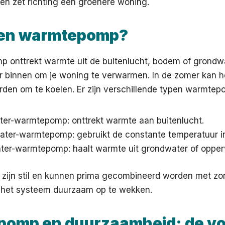
en zet richting een groenere woning.
een warmtepomp?
 onttrekt warmte uit de buitenlucht, bodem of grondw
r binnen om je woning te verwarmen. In de zomer kan h
den om te koelen. Er zijn verschillende typen warmtep
ter-warmtepomp: onttrekt warmte aan buitenlucht.
ter-warmtepomp: gebruikt de constante temperatuur in
ter-warmtepomp: haalt warmte uit grondwater of opper
zijn stil en kunnen prima gecombineerd worden met z
 het systeem duurzaam op te wekken.
omp en duurzaamheid: de vo