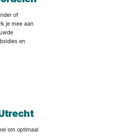
inder of
rk je mee aan
bouwde
bsidies en
 Utrecht
ieel om optimaal