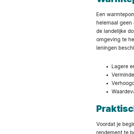
Een warmtepomp 
helemaal geen 
de landelijke d
omgeving te heb
leningen beschi
Lagere en
Verminder
Verhoogd
Waardevas
Praktisc
Voordat je begi
rendement te b