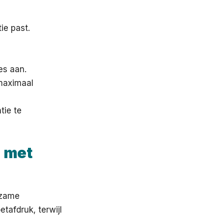
ie past.
es aan.
 maximaal
tie te
 met
rzame
tafdruk, terwijl