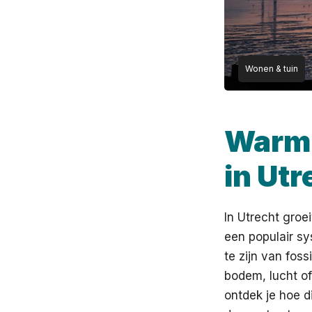
Wonen & tuin
Warm
in Ut
In Utrecht groe
een populair s
te zijn van fos
bodem, lucht o
ontdek je hoe di