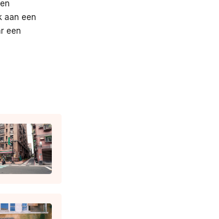
een
k aan een
ar een