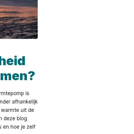
heid
samen?
armtepomp is
der afhankelijk
e warmte uit de
n deze blog
s en hoe je zelf