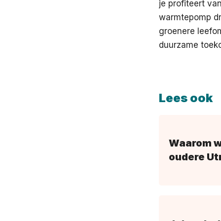
je profiteert v
warmtepomp draa
groenere leefo
duurzame toekom
Lees ook
Waarom wa
oudere Ut