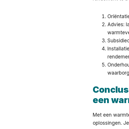
Oriëntat
Advies: l
warmteve
Subsidiec
Installat
rendemen
Onderhoud
waarborg
Conclus
een wa
Met een warmte
oplossingen. Je