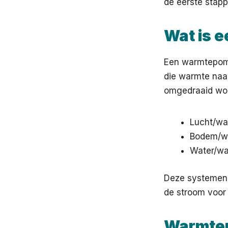
de eerste stapp
Wat is 
Een warmtepomp
die warmte naa
omgedraaid wor
Lucht/wa
Bodem/wa
Water/wa
Deze systemen 
de stroom voor
Warmtep