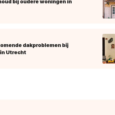
oud bij oudere woningen in
omende dakproblemen bij
in Utrecht