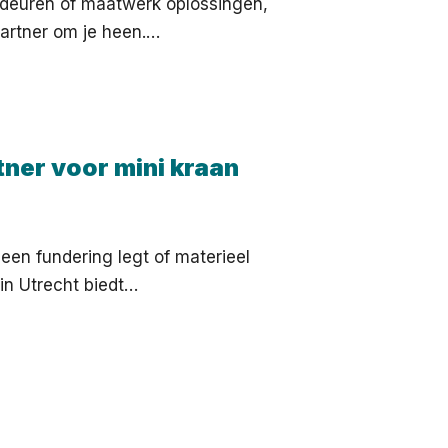
, deuren of maatwerk oplossingen,
partner om je heen.…
rtner voor mini kraan
, een fundering legt of materieel
 in Utrecht biedt…